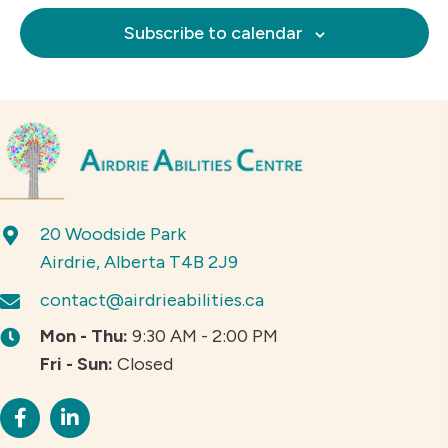
h
t
t
t
t
t
t
t
n
n
n
n
n
n
n
E
g
a
s
s
s
Subscribe to calendar
t
t
t
t
t
t
t
a
v
n
s
s
s
s
t
e
d
i
n
V
o
t
n
i
s
e
w
20 Woodside Park
s
Airdrie, Alberta T4B 2J9
N
a
contact@airdrieabilities.ca
v
Mon - Thu:
9:30 AM - 2:00 PM
i
Fri - Sun:
Closed
g
a